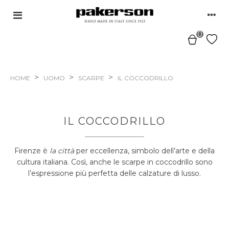
0
>
>
>
HOME
UOMO
SCARPE
IL COCCODRILLO
IL COCCODRILLO
Firenze è
la città
per eccellenza, simbolo dell’arte e della
cultura italiana. Così, anche le scarpe in coccodrillo sono
l’espressione più perfetta delle calzature di lusso.